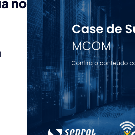
a no
a