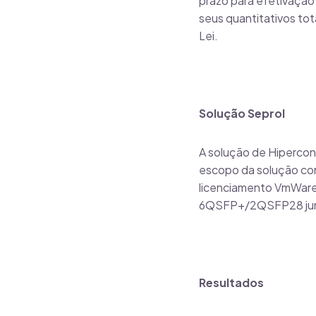
prazo para efetivação 
seus quantitativos tot
Lei.
Solução Seprol
A solução de Hiperco
escopo da solução con
licenciamento VmWare
6QSFP+/2QSFP28 junta
Resultados