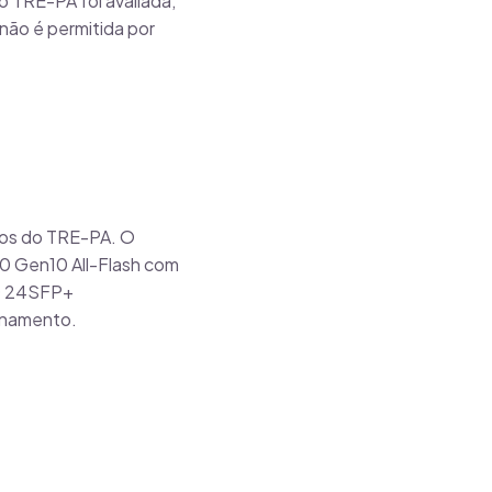
o TRE-PA foi avaliada,
não é permitida por
ços do TRE-PA. O
0 Gen10 All-Flash com
10 24SFP+
onamento.