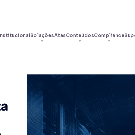
s
Institucional
Soluções
Atas
Conteúdos
Compliance
Sup
:
ta