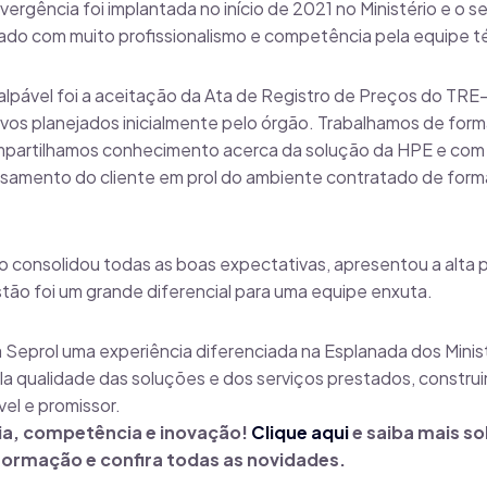
ergência foi implantada no início de 2021 no Ministério e o se
zado com muito profissionalismo e competência pela equipe t
palpável foi a aceitação da Ata de Registro de Preços do T
vos planejados inicialmente pelo órgão. Trabalhamos de form
artilhamos conhecimento acerca da solução da HPE e com 
amento do cliente em prol do ambiente contratado de forma
 consolidou todas as boas expectativas, apresentou a alta
stão foi um grande diferencial para uma equipe enxuta.
à Seprol uma experiência diferenciada na Esplanada dos Minist
a qualidade das soluções e dos serviços prestados, constru
el e promissor.
cia, competência e inovação!
Clique aqui
e saiba mais so
formação e confira todas as novidades.