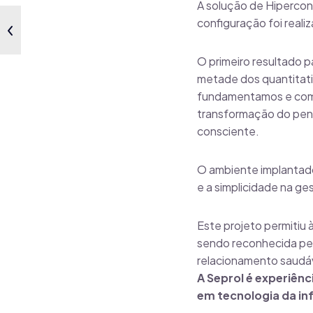
A solução de Hiperconv
configuração foi reali
O primeiro resultado 
metade dos quantitati
fundamentamos e comp
transformação do pens
consciente.
O ambiente implantado
e a simplicidade na ge
Este projeto permitiu 
sendo reconhecida pel
relacionamento saudáv
A Seprol é experiên
em tecnologia da in