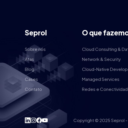
Seprol
O que fazem
Sobre nós
Cloud Consulting & Da
Atas
Network & Security
Blog
Cloud-Native Develop
Cases
Managed Services
Contato
Redes e Conectivida
Copyright © 2025 Seprol -