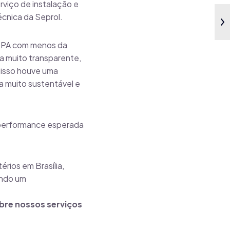
rviço de instalação e
écnica da Seprol.
RE-PA com menos da
a muito transparente,
isso houve uma
 muito sustentável e
 performance esperada
érios em Brasília,
indo um
bre nossos serviços