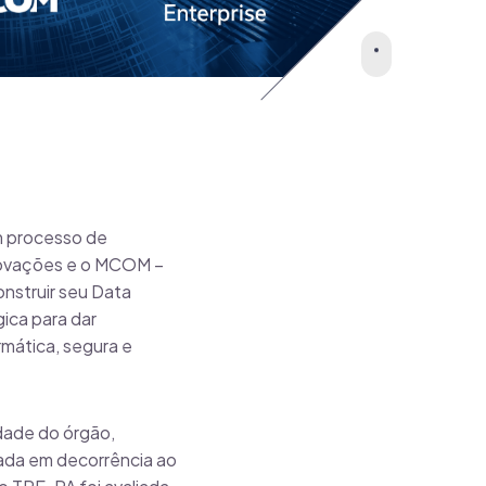
m processo de
Inovações e o MCOM –
nstruir seu Data
gica para dar
rmática, segura e
dade do órgão,
jada em decorrência ao