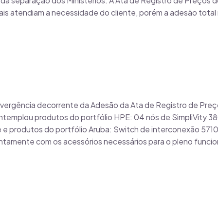
da separação dos Ministérios. A Ata de Registro de Preços d
ais atendiam a necessidade do cliente, porém a adesão total 
nvergência decorrente da Adesão da Ata de Registro de Pre
templou produtos do portfólio HPE: 04 nós de SimpliVity 38
 e produtos do portfólio Aruba: Switch de interconexão 57
mente com os acessórios necessários para o pleno funci