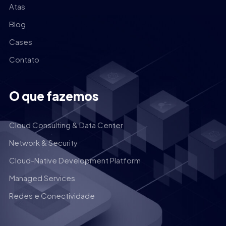
Atas
Blog
Cases
Contato
O que fazemos
Cloud Consulting & Data Center
Network & Security
Cloud-Native Development Platform
Managed Services
Redes e Conectividade