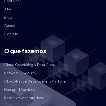
Sobre nós
Atas
Blog
Cases
Contato
O que fazemos
Cloud Consulting & Data Center
Network & Security
Cloud-Native Development Platform
Managed Services
Redes e Conectividade