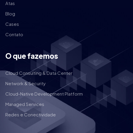
Atas
Blog
Cases
Contato
O que fazemos
Cloud Consulting & Data Center
Network & Security
Cloud-Native Development Platform
Managed Services
Redes e Conectividade