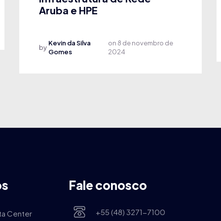
Aruba e HPE
Kevin da Silva
on
8 de novembro de
by
Gomes
2024
os
Fale conosco
+55 (48) 3271-7100
ta Center