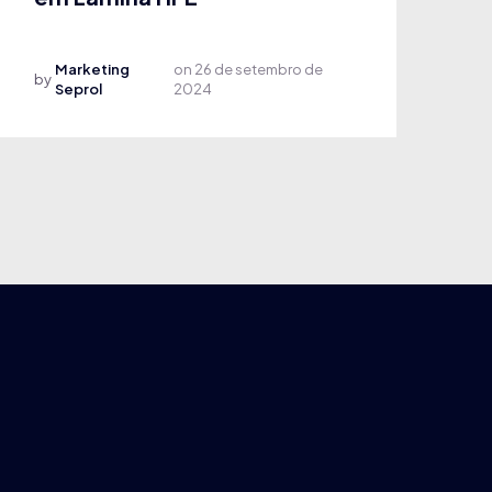
Marketing
on
26 de setembro de
by
Seprol
2024