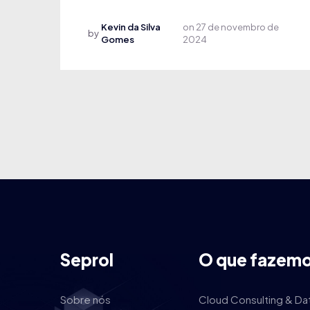
Kevin da Silva
on
27 de novembro de
by
Gomes
2024
Seprol
O que fazem
Sobre nós
Cloud Consulting & Da