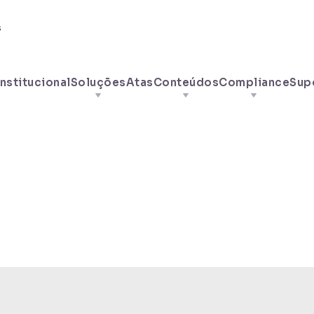
s
Institucional
Soluções
Atas
Conteúdos
Compliance
Sup